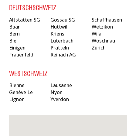
DEUTSCHSCHWEIZ
Altstätten SG
Gossau SG
Schaffhausen
Baar
Huttwil
Wetzikon
Bern
Kriens
Wila
Biel
Luterbach
Wöschnau
Einigen
Pratteln
Zürich
Frauenfeld
Reinach AG
WESTSCHWEIZ
Bienne
Lausanne
Genève Le
Nyon
Lignon
Yverdon